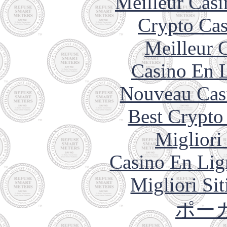
Meilleur Casi
Crypto Cas
Meilleur 
Casino En L
Nouveau Cas
Best Crypto
Migliori
Casino En Lig
Migliori Si
ポー